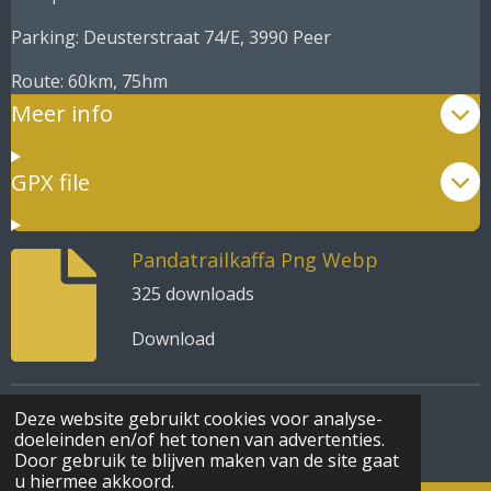
Parking:
Deusterstraat 74/E, 3990 Peer
Route: 60km, 75hm
Meer info
GPX file
Pandatrailkaffa Png Webp
325 downloads
Download
Deze website gebruikt cookies voor analyse-
© 2022 - 2026 PandaTrail
doeleinden en/of het tonen van advertenties.
Powered by
JouwWeb
Door gebruik te blijven maken van de site gaat
u hiermee akkoord.