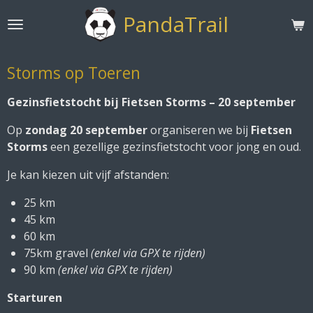
Ga
PandaTrail
direct
naar
de
Storms op Toeren
hoofdinhoud
Gezinsfietstocht bij Fietsen Storms – 20 september
Op
zondag 20 september
organiseren we bij
Fietsen
Storms
een gezellige gezinsfietstocht voor jong en oud.
Je kan kiezen uit vijf afstanden:
25 km
45 km
60 km
75km gravel
(enkel via GPX te rijden)
90 km
(enkel via GPX te rijden)
Starturen